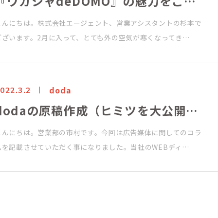
『ワガシャdeDOMO』の魅力をご紹介！
こんにちは。株式会社エージェント、営業アシスタントの杉本で
ございます。2月に入って、とても外の空気が寒くなってき…
doda
022.3.2
dodaの原稿作成（ヒミツを大公開！）
こんにちは。営業部の市村です。今回は広告媒体に関してのコラ
ムを記載させていただく事になりました。当社のWEBディ…