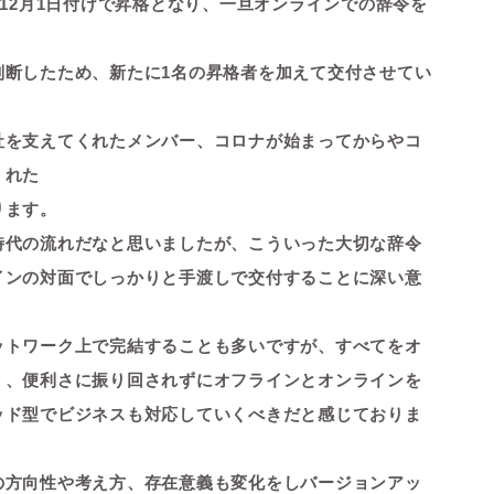
12月1日付けで昇格となり、
一旦オンラインでの辞令を
判断したため、
新たに1名の昇格者を加えて交付させてい
社を支えてくれたメンバー、
コロナが始まってからやコ
くれた
ります。
時代の流れだなと思いましたが、
こういった大切な辞令
インの対面でし
っかりと
手渡しで交付することに深い意
。
ットワーク上で完結することも多いで
すが、
すべてをオ
く、
便利さに振り回されずに
オフラインとオンラインを
ッド型で
ビジネスも対応していくべきだと感じておりま
の方向性や考え方、
存在意義も変化をしバージョンアッ