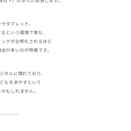
5歳以下」の世代が該当します。
ンやタブレット、
するという環境で育ち、
ミングが必修化されるほど
機会が多いのが特徴です。
デジタルに慣れており、
画で子どもをあやすという
るかもしれません。
････････