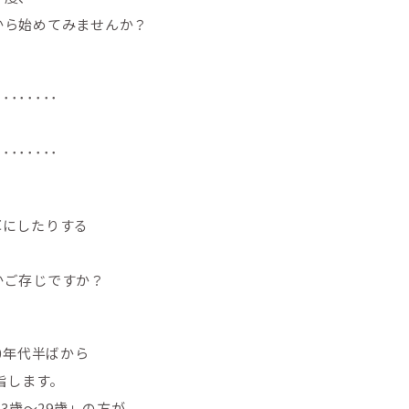
から始めてみませんか？
････････
？
････････
耳にしたりする
かご存じですか？
0年代半ばから
指します。
13歳～29歳」の方が