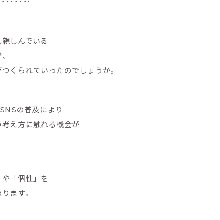
････････
れ親しんでいる
が、
がつくられていったのでしょうか。
SNSの普及により
の考え方に触れる機会が
」や「個性」を
あります。