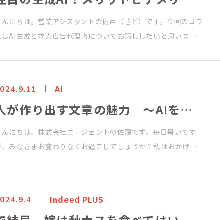
こんにちは。営業アシスタントの佐戸（さど）です。今回のコラ
ムはAI生成と求人広告代理店についてお話ししたいと思いま…
AI
024.9.11
人が作り出す文章の魅力 ～AIを活用した求人広告～
こんにちは。株式会社エージェントの佐藤です。毎日暑いです
が、みなさまお変わりなくお過ごしでしょうか？私はおかげ…
Indeed PLUS
024.9.4
で結局、嫁は秋ナスを食べてはいけないの？ ～Indeed PLUS？なにそれ、美味しいの？の巻～